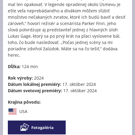
mal len opakovať. V legende opradenej okolo Úsmevu je
ešte veľa neprebádaného a divákom môžem sľúbiť
množstvo nečakaných zvratov, ktoré ich budú baviť a desiť
zároveň,“ hovorí režisér a scenárista Parker Finn. Jeho
slová potvrdzuje aj predstaviteľ jednej z hlavných úloh
Lukas Gage, ktorý sa po prvý krát na pľaci vyslovene bál,
toho, čo bude nasledovať. „Počas jednej scény sa mi
poriadne zdvihol žalúdok. Máte sa na čo tešiť,“ dodáva
herec.
Dĺžka:
124 min
Rok výroby:
2024
Dátum lokálnej premiéry:
17. október 2024
Dátum svetovej premiéry:
17. október 2024
Krajina pôvodu:
USA
Fotogaléria