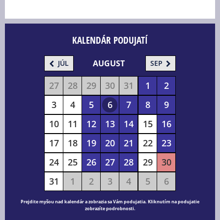
KALENDÁR PODUJATÍ
AUGUST
JÚL
SEP
27
28
29
30
31
1
2
3
4
5
6
7
8
9
10
11
12
13
14
15
16
17
18
19
20
21
22
23
24
25
26
27
28
29
30
31
1
2
3
4
5
6
Prejdite myšou nad kalendár a zobrazia sa Vám podujatia. Kliknutím na podujatie
zobrazíte podrobnosti.