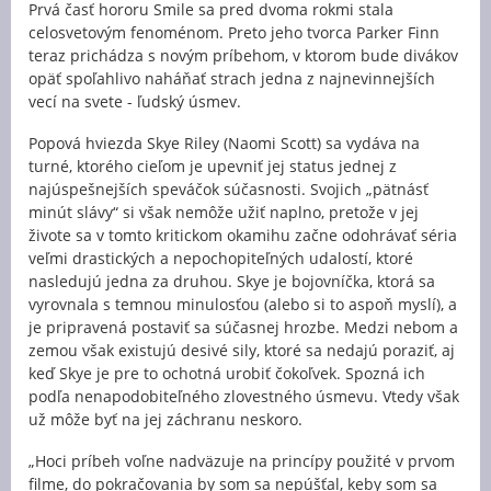
Prvá časť hororu Smile sa pred dvoma rokmi stala
celosvetovým fenoménom. Preto jeho tvorca Parker Finn
teraz prichádza s novým príbehom, v ktorom bude divákov
opäť spoľahlivo naháňať strach jedna z najnevinnejších
vecí na svete - ľudský úsmev.
Popová hviezda Skye Riley (Naomi Scott) sa vydáva na
turné, ktorého cieľom je upevniť jej status jednej z
najúspešnejších speváčok súčasnosti. Svojich „pätnásť
minút slávy“ si však nemôže užiť naplno, pretože v jej
živote sa v tomto kritickom okamihu začne odohrávať séria
veľmi drastických a nepochopiteľných udalostí, ktoré
nasledujú jedna za druhou. Skye je bojovníčka, ktorá sa
vyrovnala s temnou minulosťou (alebo si to aspoň myslí), a
je pripravená postaviť sa súčasnej hrozbe. Medzi nebom a
zemou však existujú desivé sily, ktoré sa nedajú poraziť, aj
keď Skye je pre to ochotná urobiť čokoľvek. Spozná ich
podľa nenapodobiteľného zlovestného úsmevu. Vtedy však
už môže byť na jej záchranu neskoro.
„Hoci príbeh voľne nadväzuje na princípy použité v prvom
filme, do pokračovania by som sa nepúšťal, keby som sa