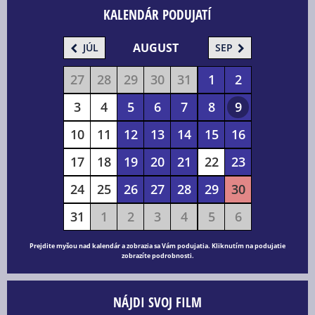
KALENDÁR PODUJATÍ
AUGUST
JÚL
SEP
27
28
29
30
31
1
2
3
4
5
6
7
8
9
10
11
12
13
14
15
16
17
18
19
20
21
22
23
24
25
26
27
28
29
30
31
1
2
3
4
5
6
Prejdite myšou nad kalendár a zobrazia sa Vám podujatia. Kliknutím na podujatie
zobrazíte podrobnosti.
NÁJDI SVOJ FILM