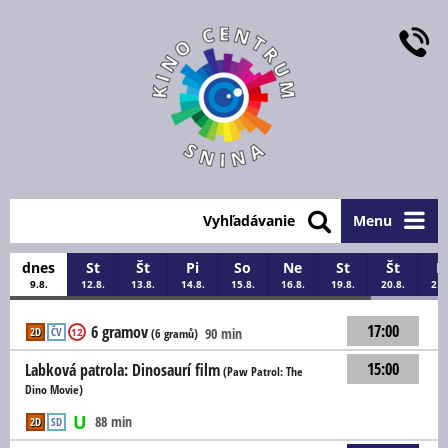
Vyhľadávanie
Menu
dnes
St
Št
Pi
So
Ne
St
Št
P
9.8.
12.8.
13.8.
14.8.
15.8.
16.8.
19.8.
20.8.
21.
17:00
6 gramov
2D
ČV
90 min
12
(6 gramů)
15:00
Labková patrola: Dinosaurí film
(Paw Patrol: The
Dino Movie)
88 min
2D
SD