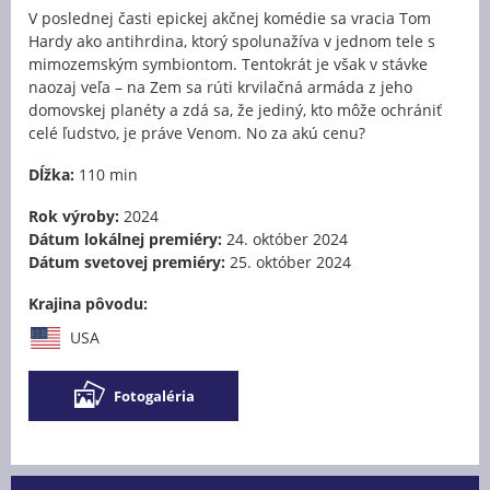
V poslednej časti epickej akčnej komédie sa vracia Tom
Hardy ako antihrdina, ktorý spolunažíva v jednom tele s
mimozemským symbiontom. Tentokrát je však v stávke
naozaj veľa – na Zem sa rúti krvilačná armáda z jeho
domovskej planéty a zdá sa, že jediný, kto môže ochrániť
celé ľudstvo, je práve Venom. No za akú cenu?
Dĺžka:
110 min
Rok výroby:
2024
Dátum lokálnej premiéry:
24. október 2024
Dátum svetovej premiéry:
25. október 2024
Krajina pôvodu:
USA
Fotogaléria