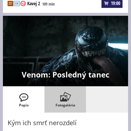
19:00
Kavej 2
2D
OR
109 min
12
Venom: Posledný tanec
Popis
Fotogaléria
Kým ich smrť nerozdelí