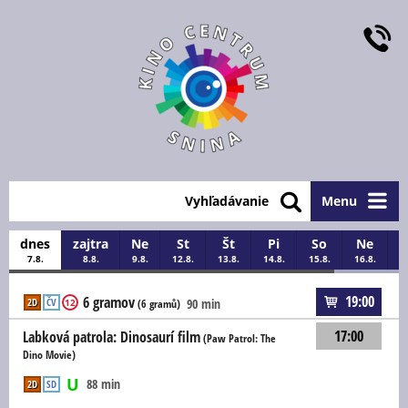
Vyhľadávanie
Menu
dnes
zajtra
Ne
St
Št
Pi
So
Ne
7.8.
8.8.
9.8.
12.8.
13.8.
14.8.
15.8.
16.8.
1
19:00
6 gramov
2D
ČV
90 min
12
(6 gramů)
17:00
Labková patrola: Dinosaurí film
(Paw Patrol: The
Dino Movie)
88 min
2D
SD