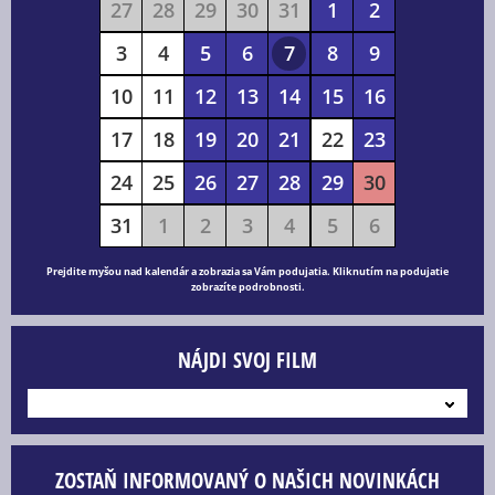
27
28
29
30
31
1
2
3
4
5
6
7
8
9
10
11
12
13
14
15
16
17
18
19
20
21
22
23
24
25
26
27
28
29
30
31
1
2
3
4
5
6
Prejdite myšou nad kalendár a zobrazia sa Vám podujatia. Kliknutím na podujatie
zobrazíte podrobnosti.
NÁJDI SVOJ FILM
---
ZOSTAŇ INFORMOVANÝ O NAŠICH NOVINKÁCH