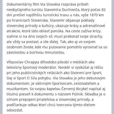
Dokumentárny film Via Slovakia rozpráva príbeh
neobyčajného turistu Slavomíra Duchoviča, ktorý počas 82
dní prešiel najdlhšiu turistickú trasu u nás, vyše 1870 km
po hraniciach Slovenska. Slavomír objavuje poklady
slovenskej prírody a kultúry, ukazuje krásy a adrenalínové
atrakcie, ktoré táto oblasť ponúka. Na ceste zažíva krízy,
siahne si na dno svojich síl, musí prekonať svoje strachy,
ale vždy sa postaví, a ide ďalej. Tak, ako aj vo svojom
osobnom živote, kde mu putovanie pomohlo vyrovnať sa so
závislosťou a búrlivou minulosťou.
Víťazoslav Chrappa dlhodobo pôsobí v médiách ako
televízny športový moderátor. Neskôr si vyskúšal aj réžiu
pri jeho publicistických reláciách ako Stvorení pre šport,
Daj si šport či Sila pohybu. Via Slovakia je jeho debutovým
dokumentom. Je vášnivým športovcom, cestovateľom a
muzikantom. So svojou kapelou Červený Bicykel napísal aj
titulnú pieseň k dokumentu s názvom Pútnik. Skladba je o
silnom prepojení priateľstva a slovenskej prírody, a
podčiarkuje odkaz ktorí chcú tvorcovia týmto dielom
odovzdať.