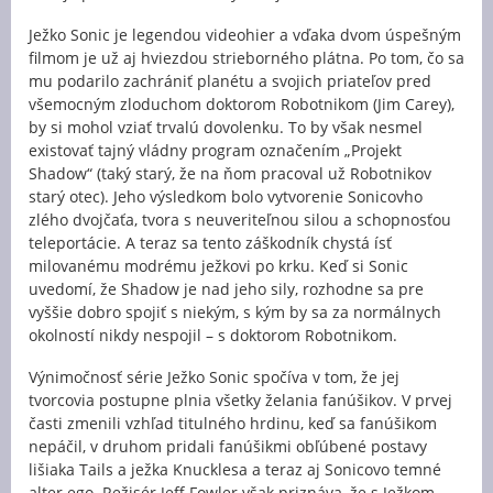
Ježko Sonic je legendou videohier a vďaka dvom úspešným
filmom je už aj hviezdou strieborného plátna. Po tom, čo sa
mu podarilo zachrániť planétu a svojich priateľov pred
všemocným zloduchom doktorom Robotnikom (Jim Carey),
by si mohol vziať trvalú dovolenku. To by však nesmel
existovať tajný vládny program označením „Projekt
Shadow“ (taký starý, že na ňom pracoval už Robotnikov
starý otec). Jeho výsledkom bolo vytvorenie Sonicovho
zlého dvojčaťa, tvora s neuveriteľnou silou a schopnosťou
teleportácie. A teraz sa tento záškodník chystá ísť
milovanému modrému ježkovi po krku. Keď si Sonic
uvedomí, že Shadow je nad jeho sily, rozhodne sa pre
vyššie dobro spojiť s niekým, s kým by sa za normálnych
okolností nikdy nespojil – s doktorom Robotnikom.
Výnimočnosť série Ježko Sonic spočíva v tom, že jej
tvorcovia postupne plnia všetky želania fanúšikov. V prvej
časti zmenili vzhľad titulného hrdinu, keď sa fanúšikom
nepáčil, v druhom pridali fanúšikmi obľúbené postavy
lišiaka Tails a ježka Knucklesa a teraz aj Sonicovo temné
alter ego. Režisér Jeff Fowler však priznáva, že s Ježkom