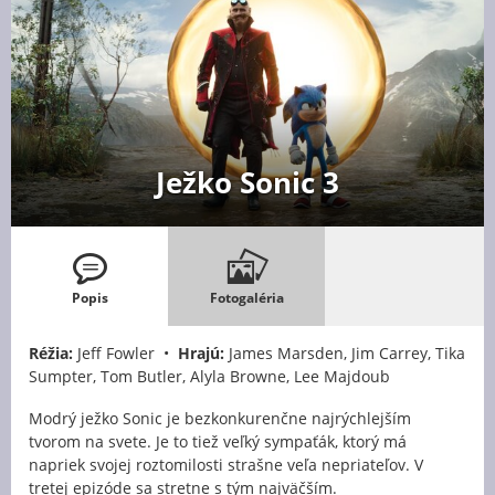
Ježko Sonic 3
Popis
Fotogaléria
Réžia:
Jeff Fowler •
Hrajú:
James Marsden, Jim Carrey, Tika
Sumpter, Tom Butler, Alyla Browne, Lee Majdoub
Modrý ježko Sonic je bezkonkurenčne najrýchlejším
tvorom na svete. Je to tiež veľký sympaťák, ktorý má
napriek svojej roztomilosti strašne veľa nepriateľov. V
tretej epizóde sa stretne s tým najväčším.