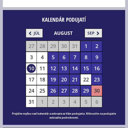
KALENDÁR PODUJATÍ
AUGUST
JÚL
SEP
27
28
29
30
31
1
2
3
4
5
6
7
8
9
10
11
12
13
14
15
16
17
18
19
20
21
22
23
24
25
26
27
28
29
30
31
1
2
3
4
5
6
Prejdite myšou nad kalendár a zobrazia sa Vám podujatia. Kliknutím na podujatie
zobrazíte podrobnosti.