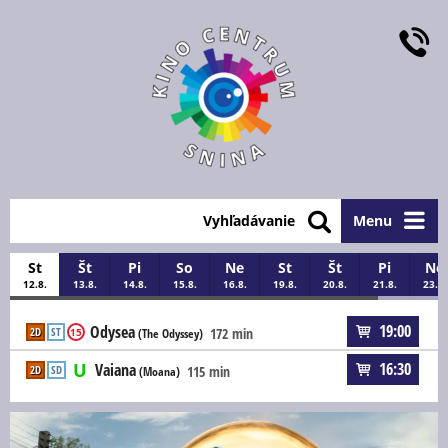
Vyhľadávanie
Menu
St
Št
Pi
So
Ne
St
Št
Pi
Ne
12.8.
13.8.
14.8.
15.8.
16.8.
19.8.
20.8.
21.8.
23.8.
19:00
Odysea
2D
ST
172 min
15
(The Odyssey)
16:30
Vaiana
2D
SD
115 min
(Moana)