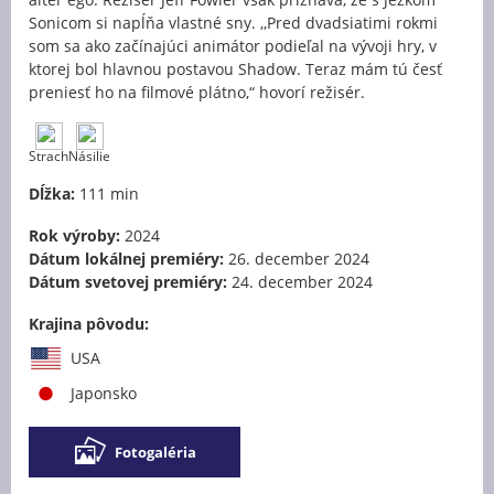
Sonicom si napĺňa vlastné sny. ,,Pred dvadsiatimi rokmi
som sa ako začínajúci animátor podieľal na vývoji hry, v
ktorej bol hlavnou postavou Shadow. Teraz mám tú česť
preniesť ho na filmové plátno,“ hovorí režisér.
Strach
Násilie
Dĺžka:
111 min
Rok výroby:
2024
Dátum lokálnej premiéry:
26. december 2024
Dátum svetovej premiéry:
24. december 2024
Krajina pôvodu:
USA
Japonsko
Fotogaléria