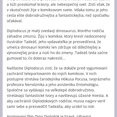
a túži preskúmať krásny, ale nebezpečný svet. Zistí však, že
v skutočnosti žije v komiksovom svete. Vďaka tomu je jeho
cesta ešte dobrodružnejšia a fantastickejšia, než spočiatku
očakával.
Diplodocus je malý zvedavý dinosaurus, ktorého rodičia
záhadne zmiznú. Žijú v komikse, ktorý kreslí nedocenený
ilustrátor Tadeáš. Jeho vydavateľka je presvedčená, že
umelca dinosaurí komiks len zdržuje od dôležitejšej a
výnosnejšej práce a núti ho do zmeny. Tadeáš teda začne
gumovať to, čo doteraz nakreslil…
Našťastie Diplodocus zistí, že sa dokáže pred vygumovaní
zachrániť teleportovaním do iných komiksov. V nich
postupne stretáva čarodejníka Hókusa Pocusa, svojrázneho
profesora Nervóznika a jeho asistentku Entomológiu.
Spoločne sa vydávajú na veľkolepé dobrodružstvo,
stretávajú fantastické tvory a navštevujú úžasné miesta. A
aby zachránili Diplodokových rodičov, musia najprv veriť
sami sebe a presvedčiť Tadeáša, aby urobil to isté.
Animovaný film Dino Diplodok je hravá, zábavná