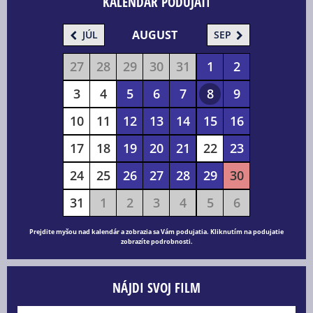
KALENDÁR PODUJATÍ
AUGUST
JÚL
SEP
27
28
29
30
31
1
2
3
4
5
6
7
8
9
10
11
12
13
14
15
16
17
18
19
20
21
22
23
24
25
26
27
28
29
30
31
1
2
3
4
5
6
Prejdite myšou nad kalendár a zobrazia sa Vám podujatia. Kliknutím na podujatie
zobrazíte podrobnosti.
NÁJDI SVOJ FILM