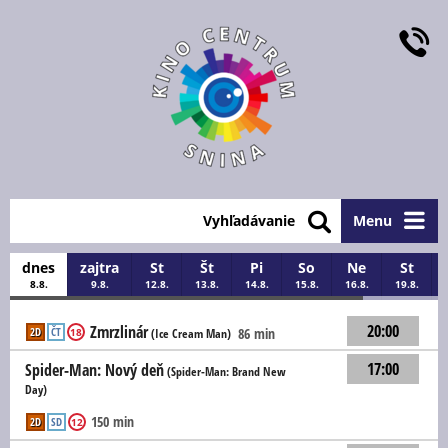
Vyhľadávanie
Menu
dnes
zajtra
St
Št
Pi
So
Ne
St
8.8.
9.8.
12.8.
13.8.
14.8.
15.8.
16.8.
19.8.
20:00
Zmrzlinár
2D
ČT
86 min
18
(Ice Cream Man)
17:00
Spider-Man: Nový deň
(Spider-Man: Brand New
Day)
150 min
2D
SD
12