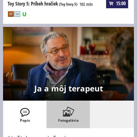
15:00
Toy Story 5: Príbeh hračiek
102 min
(Toy Story 5)
2D
SD
Ja a môj terapeut
Popis
Fotogaléria