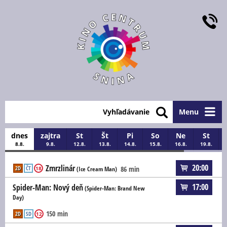
Vyhľadávanie
Menu
dnes
zajtra
St
Št
Pi
So
Ne
St
8.8.
9.8.
12.8.
13.8.
14.8.
15.8.
16.8.
19.8.
20:00
Zmrzlinár
2D
ČT
86 min
18
(Ice Cream Man)
17:00
Spider-Man: Nový deň
(Spider-Man: Brand New
Day)
150 min
2D
SD
12