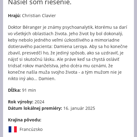
Našiel som riešenie.
Hrajú:
Christian Clavier
Doktor Béranger je známy psychoanalytik, ktorému sa darí
vo všetkých oblastiach života. Jeho život by bol dokonalý,
keby nebolo jedného veľmi úzkostlivého a mimoriadne
dotieravého pacienta: Damiena Leroya. Aby sa ho konečne
zbavil, presvedčí ho, že jediný spôsob, ako sa uzdraviť, je
nájsť si skutočnú lásku. Ale práve keď sa chystá osláviť
tridsať rokov manželstva, jeho dcéra mu oznámi, že
konečne našla muža svojho života - a tým mužom nie je
nikto iný ako... Damien.
Dĺžka:
91 min
Rok výroby:
2024
Dátum lokálnej premiéry:
16. január 2025
Krajina pôvodu:
Francúzsko