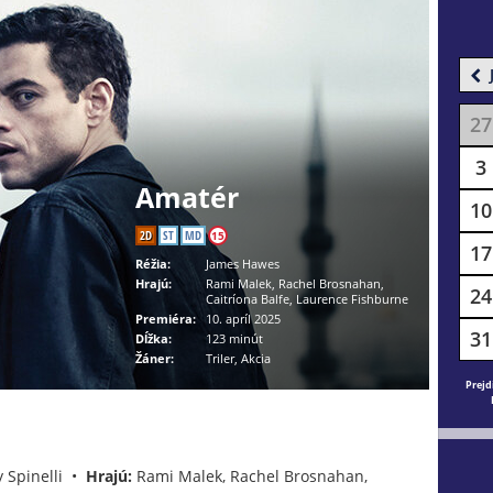
27
3
Amatér
10
2D
ST
MD
15
17
Réžia:
James Hawes
Hrajú:
Rami Malek, Rachel Brosnahan,
24
Caitríona Balfe, Laurence Fishburne
Premiéra:
10. apríl 2025
31
Dĺžka:
123 minút
Žáner:
Triler, Akcia
Prejd
 Spinelli •
Hrajú:
Rami Malek, Rachel Brosnahan,