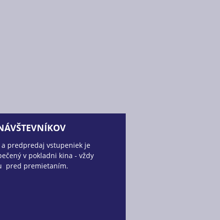
 NÁVŠTEVNÍKOV
 a predpredaj vstupeniek je
ečený v pokladni kina - vždy
u pred premietaním.