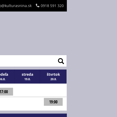
o@kulturasnina.sk
0918 591 320
edeľa
streda
štvrtok
16.8.
19.8.
20.8.
17:00
19:00