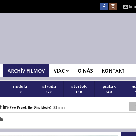
kin
ARCHÍV FILMOV
VIAC
O NÁS
KONTAKT
nedeľa
streda
štvrtok
piatok
n
9.8.
12.8.
13.8.
14.8.
film
88 min
(Paw Patrol: The Dino Movie)
in