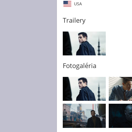
USA
Trailery
Fotogaléria