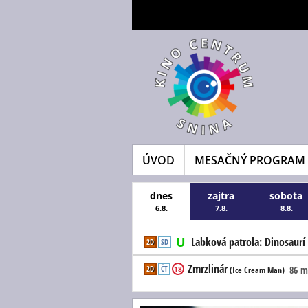
ÚVOD
MESAČNÝ PROGRAM
dnes
zajtra
sobota
6.8.
7.8.
8.8.
Labková patrola: Dinosaurí 
2D
SD
Zmrzlinár
2D
ČT
86 m
18
(Ice Cream Man)