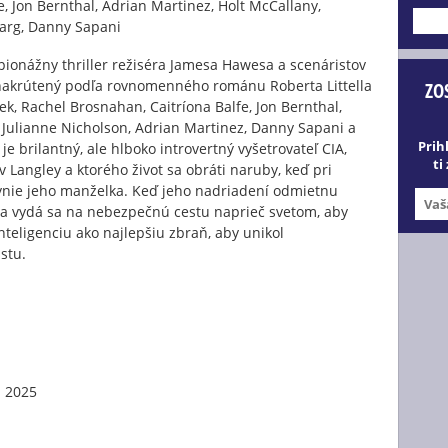
, Jon Bernthal, Adrian Martinez, Holt McCallany,
---
barg, Danny Sapani
ionážny thriller režiséra Jamesa Hawesa a scenáristov
 nakrútený podľa rovnomenného románu Roberta Littella
ZO
k, Rachel Brosnahan, Caitríona Balfe, Jon Bernthal,
 Julianne Nicholson, Adrian Martinez, Danny Sapani a
Prih
je brilantný, ale hlboko introvertný vyšetrovateľ CIA,
ti
v Langley a ktorého život sa obráti naruby, keď pri
ynie jeho manželka. Keď jeho nadriadení odmietnu
k a vydá sa na nebezpečnú cestu naprieč svetom, aby
inteligenciu ako najlepšiu zbraň, aby unikol
stu.
l 2025