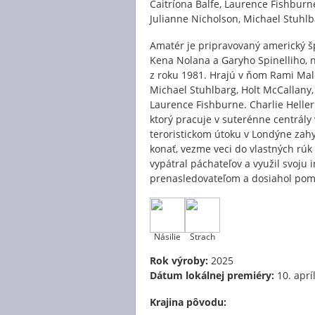
Caitríona Balfe, Laurence Fishburne
Julianne Nicholson, Michael Stuhl
Amatér je pripravovaný americký šp
Kena Nolana a Garyho Spinelliho,
z roku 1981. Hrajú v ňom Rami Male
Michael Stuhlbarg, Holt McCallany,
Laurence Fishburne. Charlie Heller 
ktorý pracuje v suterénne centrály 
teroristickom útoku v Londýne zah
konať, vezme veci do vlastných rú
vypátral páchateľov a využil svoju 
prenasledovateľom a dosiahol pom
Násilie
Strach
Rok výroby:
2025
Dátum lokálnej premiéry:
10. aprí
Krajina pôvodu: