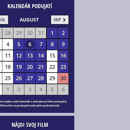
KALENDÁR PODUJATÍ
AUGUST
JÚL
SEP
28
29
30
31
1
2
4
5
6
7
8
9
11
12
13
14
15
16
18
19
20
21
22
23
25
26
27
28
29
30
1
2
3
4
5
6
ite myšou nad kalendár a zobrazia sa Vám podujatia.
Kliknutím na podujatie zobrazíte podrobnosti.
NÁJDI SVOJ FILM