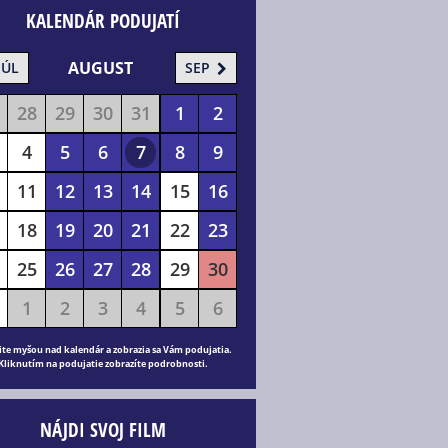
KALENDÁR PODUJATÍ
AUGUST
JÚL
SEP
28
29
30
31
1
2
4
5
6
7
8
9
11
12
13
14
15
16
18
19
20
21
22
23
25
26
27
28
29
30
1
2
3
4
5
6
ite myšou nad kalendár a zobrazia sa Vám podujatia.
Kliknutím na podujatie zobrazíte podrobnosti.
NÁJDI SVOJ FILM