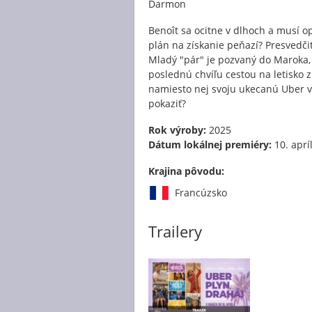
Darmon
Benoît sa ocitne v dlhoch a musí o
plán na získanie peňazí? Presvedči
Mladý "pár" je pozvaný do Maroka, 
poslednú chvíľu cestou na letisko z
namiesto nej svoju ukecanú Uber v
pokaziť?
Rok výroby:
2025
Dátum lokálnej premiéry:
10. aprí
Krajina pôvodu:
Francúzsko
Trailery