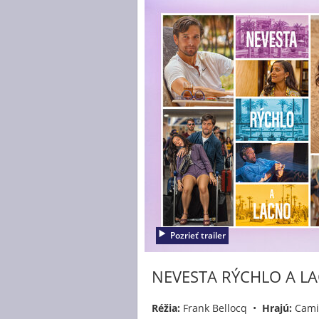
Pozrieť trailer
NEVESTA RÝCHLO A L
Réžia:
Frank Bellocq •
Hrajú:
Camil