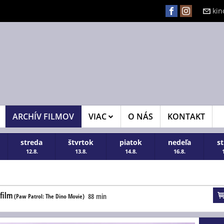
kin
ARCHÍV FILMOV
VIAC
O NÁS
KONTAKT
streda
štvrtok
piatok
nedeľa
s
12.8.
13.8.
14.8.
16.8.
film
88 min
(Paw Patrol: The Dino Movie)