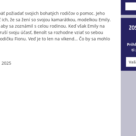
---
päť požiadať svojich bohatých rodičov o pomoc. Jeho
ť ich, že sa žení so svojou kamarátkou, modelkou Emily.
aby sa zoznámil s celou rodinou. Keď však Emily na
ZO
ruší svoju účasť, Benoît sa rozhodne vziať so sebou
odičku Fionu. Veď je to len na víkend… Čo by sa mohlo
Prih
ti
l 2025