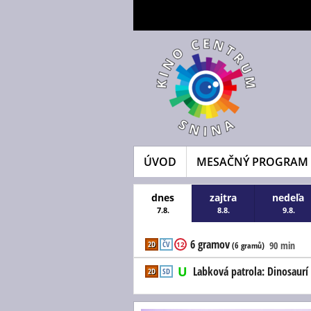
ÚVOD
MESAČNÝ PROGRAM
dnes
zajtra
nedeľa
7.8.
8.8.
9.8.
6 gramov
2D
ČV
90 min
12
(6 gramů)
Labková patrola: Dinosaurí 
2D
SD