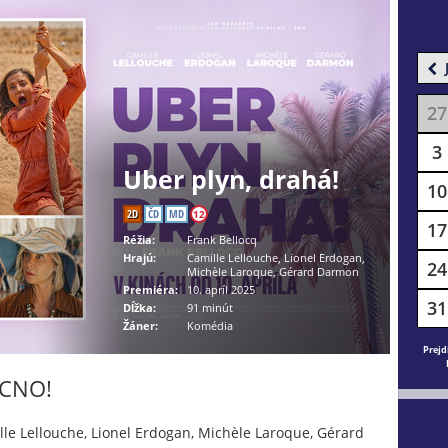
27
3
Uber plyn, drahá!
10
2D
ČD
MD
12
17
Réžia:
Frank Bellocq
Hrajú:
Camille Lellouche, Lionel Erdogan,
24
Michèle Laroque, Gérard Darmon
Premiéra:
10. apríl 2025
31
Dĺžka:
91 minút
Žáner:
Komédia
Prejd
ACNO!
le Lellouche, Lionel Erdogan, Michèle Laroque, Gérard