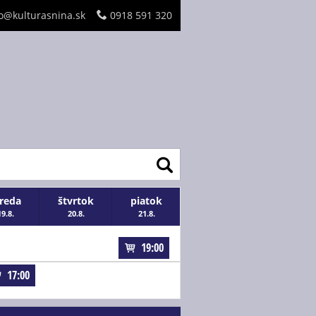
o@kulturasnina.sk
0918 591 320
treda
štvrtok
piatok
19.8.
20.8.
21.8.
19:00
17:00