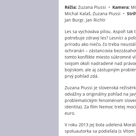
Réžia:
Zuzana Piussi •
Kamera:
Mi
Michal Kalaš, Zuzana Piussi •
Stri
Jan Burgr, Jan Richtr
Les sa vychováva pílou. Aspoň tak t
potrebuje zdravý les? Lesníci a po
prírodu ako niečo, čo treba neustál
ochranári – zástancovia bezzásahovo
tomto konflikte miesto súkromné vla
svojom okolí nadradené nad právom 
bojiskom, ale aj zástupným problémo
prvý pohľad zdá.
Zuzana Piussi je slovenská režisér
odvážny a originálny pohľad na javy
problematickým fenoménom slovensk
identita). Za film Nemoc tretej moci 
euro.
V roku 2013 jej bola udelená Morál
spoluautorka sa podieľala (s Vítom