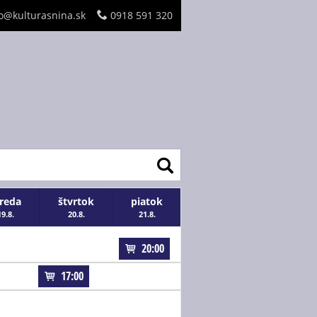
o@kulturasnina.sk
0918 591 320
treda
štvrtok
piatok
19.8.
20.8.
21.8.
20:00
17:00