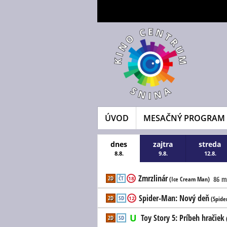
ÚVOD
MESAČNÝ PROGRAM
dnes
zajtra
streda
8.8.
9.8.
12.8.
Zmrzlinár
2D
ČT
86 m
18
(Ice Cream Man)
Spider-Man: Nový deň
2D
SD
12
(Spide
Toy Story 5: Príbeh hračiek
2D
SD
(