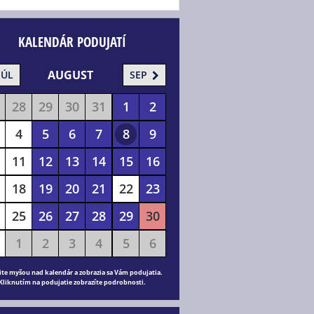
KALENDÁR PODUJATÍ
AUGUST
JÚL
SEP
28
29
30
31
1
2
4
5
6
7
8
9
11
12
13
14
15
16
18
19
20
21
22
23
25
26
27
28
29
30
1
2
3
4
5
6
ite myšou nad kalendár a zobrazia sa Vám podujatia.
Kliknutím na podujatie zobrazíte podrobnosti.