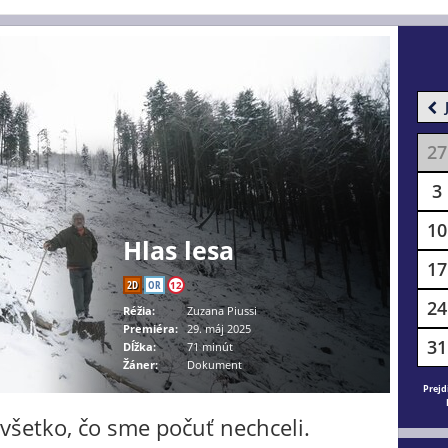
27
3
10
Hlas lesa
17
2D
OR
12
24
Réžia:
Zuzana Piussi
Premiéra:
29. máj 2025
31
Dĺžka:
71 minút
Žáner:
Dokument
Prejd
všetko, čo sme počuť nechceli.