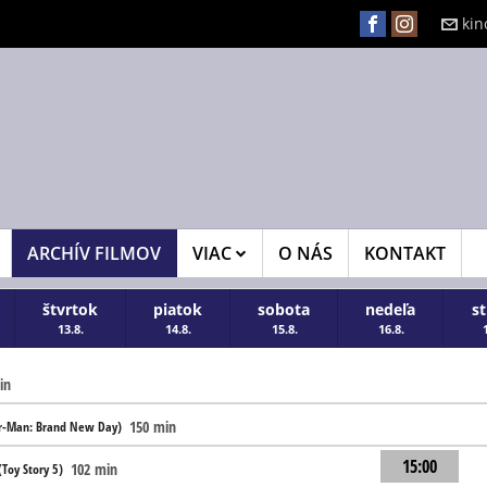
kin
ARCHÍV FILMOV
VIAC
O NÁS
KONTAKT
štvrtok
piatok
sobota
nedeľa
s
13.8.
14.8.
15.8.
16.8.
in
150 min
r-Man: Brand New Day)
15:00
102 min
Toy Story 5)