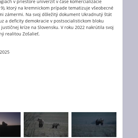
ógiách v priestore univerzít v čase komercializácie
019), ktorý na kremnickom prípade tematizuje všeobecné
i zámermi. Na svoj dôležitý dokument Ukradnutý štát
z a deficity demokracie v postsocialistickom bloku
justičnej kríze na Slovensku. V roku 2022 nakrútila svoj
ý realitou Zošalieť.
 2025