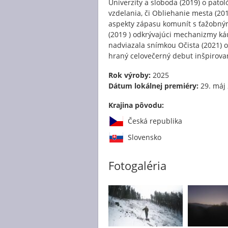
Univerzity a sloboda (2019) o patol
vzdelania, či Obliehanie mesta (2
aspekty zápasu komunít s ťažobným
(2019 ) odkrývajúci mechanizmy káu
nadviazala snímkou Očista (2021) o 
hraný celovečerný debut inšpirovan
Rok výroby:
2025
Dátum lokálnej premiéry:
29. máj
Krajina pôvodu:
Česká republika
Slovensko
Fotogaléria