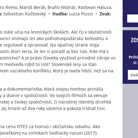
ro Remo, Maroš Berák, Braňo Molnár, Radovan Haluza,
h:
Sebastian Kučkovský •
Hudba:
Lucia Piussi •
Zvuk:
---
o stále učia na lesníckych školách. Ale čo v skutočnosti
ľovníci vnímajú les ako poľnohospodársku komoditu a
ZO
e regulovať a spravovať. Na opačnej strane stoja
sti, ktorí veria, že les si poradí aj bez nás. Kde má v
Prih
stníctvo? A je právo človeka využívať prírodné zdroje vo
ti
medveďa robiť to isté? Slovenské lesy sa stali
m sociálneho konfliktu, ktorý je oveľa hlbší, než sa na
ka a dokumentaristka, ktorá svojou tvorbou prináša
 a dianie v spoločnosti. Vo svojich filmoch sa venuje
ej a českej spoločnosti, či národnej identity (Krehká
jej hrozili až dva roky väzenia a pokuta tridsať tisíc
na cena FITES za tvorivú i občiansku odvahu. Ako
 Janečkom) na snímkach Sedliacky rozum (2017),