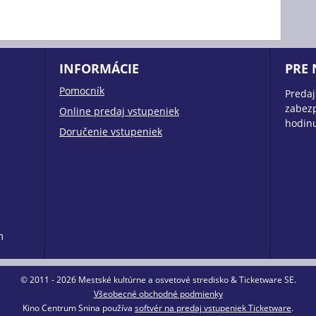
INFORMÁCIE
PRE
Pomocník
Predaj
zabezp
Online predaj vstupeniek
hodin
Doručenie vstupeniek
m
© 2011 - 2026 Mestské kultúrne a osvetové stredisko & Ticketware SE.
Všeobecné obchodné podmienky
Kino Centrum Snina používa
softvér na predaj vstupeniek Ticketware
.