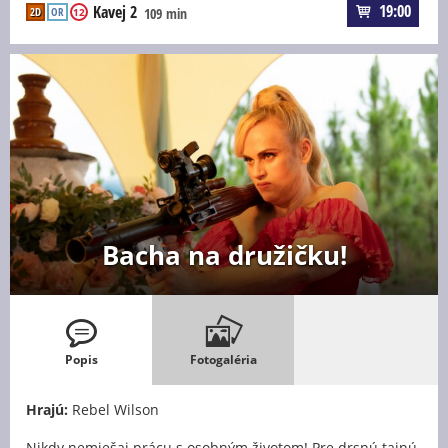
19:00
Kavej 2
2D
OR
109 min
12
Bacha na družičku!
Popis
Fotogaléria
Hrajú:
Rebel Wilson
Nikdy nemiešaj prácu s osobným životom! Pre drsnú tajnú