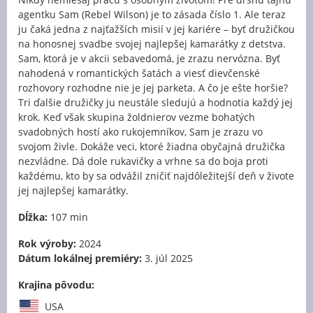
agentku Sam (Rebel Wilson) je to zásada číslo 1. Ale teraz
ju čaká jedna z najťažších misií v jej kariére – byť družičkou
na honosnej svadbe svojej najlepšej kamarátky z detstva.
Sam, ktorá je v akcii sebavedomá, je zrazu nervózna. Byť
nahodená v romantických šatách a viesť dievčenské
rozhovory rozhodne nie je jej parketa. A čo je ešte horšie?
Tri ďalšie družičky ju neustále sledujú a hodnotia každý jej
krok. Keď však skupina žoldnierov vezme bohatých
svadobných hostí ako rukojemníkov, Sam je zrazu vo
svojom živle. Dokáže veci, ktoré žiadna obyčajná družička
nezvládne. Dá dole rukavičky a vrhne sa do boja proti
každému, kto by sa odvážil zničiť najdôležitejší deň v živote
jej najlepšej kamarátky.
Dĺžka:
107 min
Rok výroby:
2024
Dátum lokálnej premiéry:
3. júl 2025
Krajina pôvodu:
USA