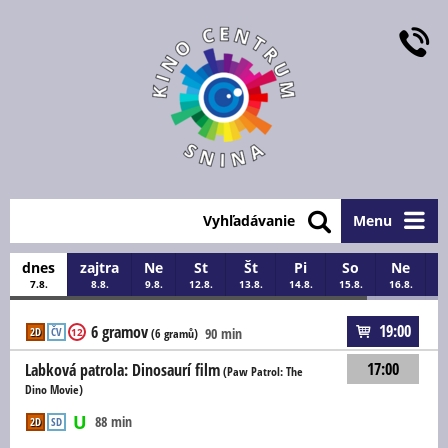
Vyhľadávanie
Menu
dnes
zajtra
Ne
St
Št
Pi
So
Ne
7.8.
8.8.
9.8.
12.8.
13.8.
14.8.
15.8.
16.8.
1
19:00
6 gramov
2D
ČV
90 min
12
(6 gramů)
17:00
Labková patrola: Dinosaurí film
(Paw Patrol: The
Dino Movie)
88 min
2D
SD