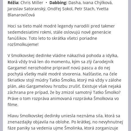
Réžia:
Chris Miller •
Dabbing:
Dasha, Ivana Chýlková,
Jaroslav Satoranský, Ondřej Sokol, Petr Stach, Yvetta
Blanarovičová
Hoci sa tieto malé modré legendy narodili pred takmer
sedemdesiatimi rokmi, stále oslovujú nové generácie
fanúšikov. Toto leto to skrátka všetci poriadne
rozšmolkujeme!
V šmolkovskej dedinke vládne nákazlivá pohoda a idylka,
ktorá vždy trvá len do momentu, kým sa zlý čarodejník
Gargamel nerozhodne pripraviť novú pascu a do nej
pochytá všetky malé modré stvorenia. Našťastie, na čele
škriatkov stojí múdry Tatko Šmolko, ktorý má vždy v zálohe
plán, ako Gargamelovu hrozbu zrušiť. Existuje však nejaká
záchrana pre prípad, že by zmizol samotný Tatko Šmolko?
Práve o tom rozpráva animovaná rozprávka Šmolkovia vo
filme.
Hlavu šmolkovskej dedinky uniesla neznáma sila, ktorá sa
znenazdajky objavila na oblohe. Po krátkej, no nevyhnutnej
fáze paniky sa vedenia ujme Šmolinka, ktorá zorganizuje