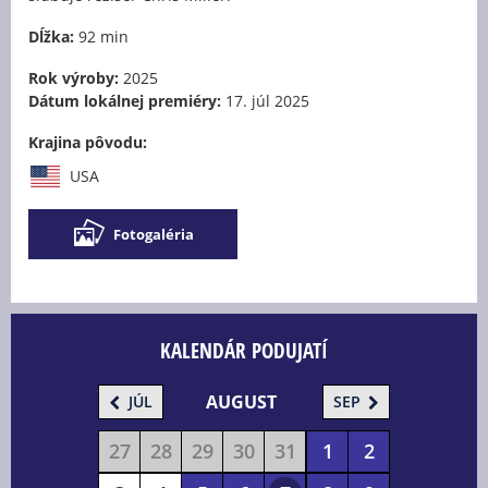
Dĺžka:
92 min
Rok výroby:
2025
Dátum lokálnej premiéry:
17. júl 2025
Krajina pôvodu:
USA
Fotogaléria
KALENDÁR PODUJATÍ
AUGUST
JÚL
SEP
27
28
29
30
31
1
2