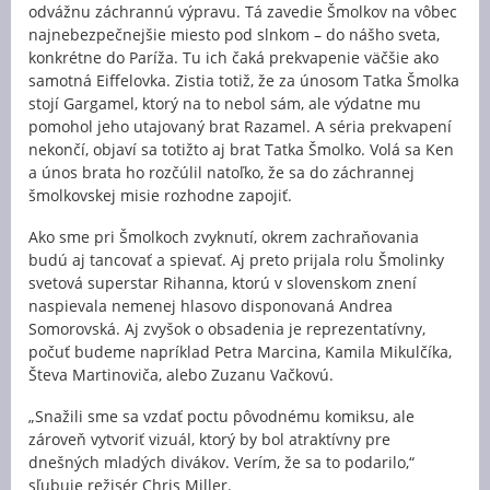
odvážnu záchrannú výpravu. Tá zavedie Šmolkov na vôbec
najnebezpečnejšie miesto pod slnkom – do nášho sveta,
konkrétne do Paríža. Tu ich čaká prekvapenie väčšie ako
samotná Eiffelovka. Zistia totiž, že za únosom Tatka Šmolka
stojí Gargamel, ktorý na to nebol sám, ale výdatne mu
pomohol jeho utajovaný brat Razamel. A séria prekvapení
nekončí, objaví sa totižto aj brat Tatka Šmolko. Volá sa Ken
a únos brata ho rozčúlil natoľko, že sa do záchrannej
šmolkovskej misie rozhodne zapojiť.
Ako sme pri Šmolkoch zvyknutí, okrem zachraňovania
budú aj tancovať a spievať. Aj preto prijala rolu Šmolinky
svetová superstar Rihanna, ktorú v slovenskom znení
naspievala nemenej hlasovo disponovaná Andrea
Somorovská. Aj zvyšok o obsadenia je reprezentatívny,
počuť budeme napríklad Petra Marcina, Kamila Mikulčíka,
Števa Martinoviča, alebo Zuzanu Vačkovú.
„Snažili sme sa vzdať poctu pôvodnému komiksu, ale
zároveň vytvoriť vizuál, ktorý by bol atraktívny pre
dnešných mladých divákov. Verím, že sa to podarilo,“
sľubuje režisér Chris Miller.