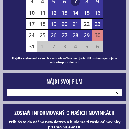
3
4
5
6
7
8
9
10
11
12
13
14
15
16
17
18
19
20
21
22
23
24
25
26
27
28
29
30
31
1
2
3
4
5
6
Prejdite myšou nad kalendár a zobrazia sa Vám podujatia. Kliknutím na podujatie
zobrazíte podrobnosti.
NÁJDI SVOJ FILM
---
ZOSTAŇ INFORMOVANÝ O NAŠICH NOVINKÁCH
Prihlás sa do nášho newslettra a budeme ti zasielať novinky
priamo na e-mail.