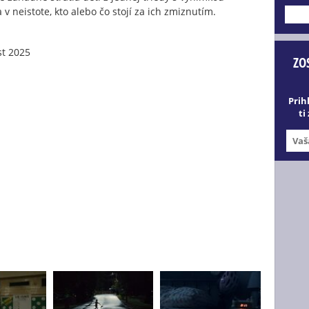
v neistote, kto alebo čo stojí za ich zmiznutím.
---
st 2025
ZO
Prih
ti