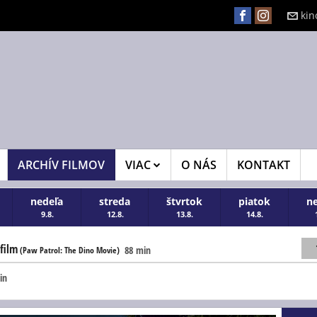
kin
ARCHÍV FILMOV
VIAC
O NÁS
KONTAKT
nedeľa
streda
štvrtok
piatok
n
9.8.
12.8.
13.8.
14.8.
film
88 min
(Paw Patrol: The Dino Movie)
in