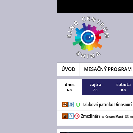
ÚVOD
MESAČNÝ PROGRAM
dnes
zajtra
sobota
6.8.
7.8.
8.8.
Labková patrola: Dinosaurí 
2D
SD
Zmrzlinár
2D
ČT
86 m
18
(Ice Cream Man)