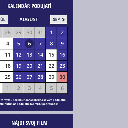
KALENDÁR PODUJATÍ
AUGUST
JÚL
SEP
28
29
30
31
1
2
4
5
6
7
8
9
11
12
13
14
15
16
18
19
20
21
22
23
25
26
27
28
29
30
1
2
3
4
5
6
ite myšou nad kalendár a zobrazia sa Vám podujatia.
Kliknutím na podujatie zobrazíte podrobnosti.
NÁJDI SVOJ FILM