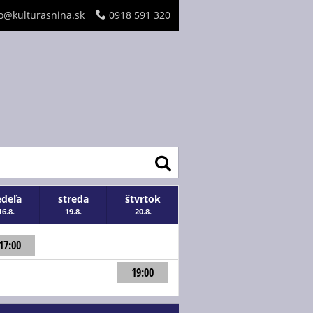
o@kulturasnina.sk
0918 591 320
edeľa
streda
štvrtok
16.8.
19.8.
20.8.
17:00
19:00