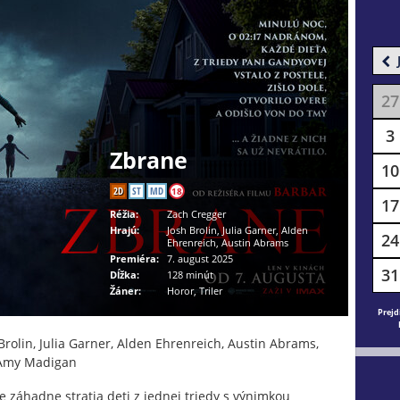
27
3
Zbrane
10
2D
ST
MD
18
17
Réžia:
Zach Cregger
Hrajú:
Josh Brolin, Julia Garner, Alden
24
Ehrenreich, Austin Abrams
Premiéra:
7. august 2025
31
Dĺžka:
128 minút
Žáner:
Horor, Triler
Prejd
Brolin, Julia Garner, Alden Ehrenreich, Austin Abrams,
 Amy Madigan
 záhadne stratia deti z jednej triedy s výnimkou