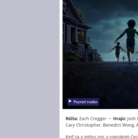
Pozrieť trailer
Réžia:
Zach Cregger •
Hrajú:
Josh 
Cary Christopher, Benedict Wong,
Keď sa v jednu noc v rovnakom čase