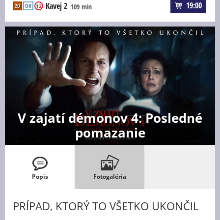
19:00
Kavej 2
2D
OR
109 min
12
V zajatí démonov 4: Posledné
pomazanie
Popis
Fotogaléria
PRÍPAD, KTORÝ TO VŠETKO UKONČIL