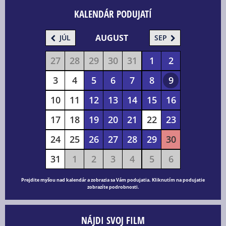
KALENDÁR PODUJATÍ
AUGUST
JÚL
SEP
27
28
29
30
31
1
2
3
4
5
6
7
8
9
10
11
12
13
14
15
16
17
18
19
20
21
22
23
24
25
26
27
28
29
30
31
1
2
3
4
5
6
Prejdite myšou nad kalendár a zobrazia sa Vám podujatia. Kliknutím na podujatie
zobrazíte podrobnosti.
NÁJDI SVOJ FILM