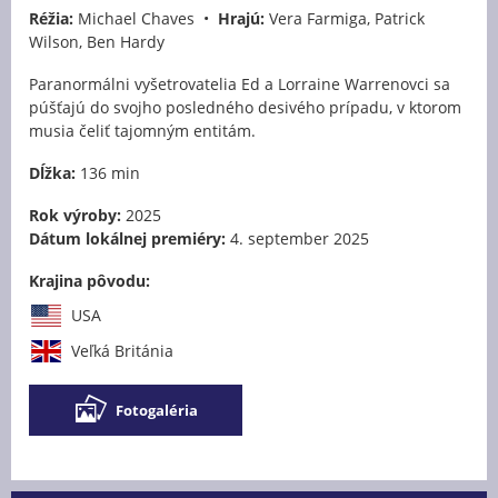
Réžia:
Michael Chaves •
Hrajú:
Vera Farmiga, Patrick
Wilson, Ben Hardy
Paranormálni vyšetrovatelia Ed a Lorraine Warrenovci sa
púšťajú do svojho posledného desivého prípadu, v ktorom
musia čeliť tajomným entitám.
Dĺžka:
136 min
Rok výroby:
2025
Dátum lokálnej premiéry:
4. september 2025
Krajina pôvodu:
USA
Veľká Británia
Fotogaléria