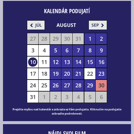
KALENDÁR PODUJATÍ
AUGUST
JÚL
SEP
27
28
29
30
31
1
2
3
4
5
6
7
8
9
10
11
12
13
14
15
16
17
18
19
20
21
22
23
24
25
26
27
28
29
30
31
1
2
3
4
5
6
Prejdite myšou nad kalendár a zobrazia sa Vám podujatia. Kliknutím na podujatie
zobrazíte podrobnosti.
NÁJDI SVOJ FILM