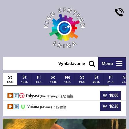
Vyhľadávanie
Menu
St
Št
Pi
So
Ne
St
Št
Pi
Ne
12.8.
13.8.
14.8.
15.8.
16.8.
19.8.
20.8.
21.8.
23.8.
19:00
Odysea
2D
ST
172 min
15
(The Odyssey)
16:30
Vaiana
2D
SD
115 min
(Moana)