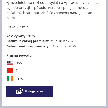
výmyselníčka sa rozhodne vydať na výpravu, aby odhalila
tajomstvo svojho pôvodu. Na ceste plnej humoru a
nečakaných stretnutí zistí, čo znamená naozaj niekam
patriť.
Dĺžka:
87 min
Rok výroby:
2025
Dátum lokálnej premiéry:
21. august 2025
Dátum svetovej premiéry:
21. august 2025
Krajina pôvodu:
USA
Čína
Írsko
Fotogaléria