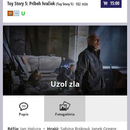
15:00
Toy Story 5: Príbeh hračiek
102 min
(Toy Story 5)
2D
SD
Uzol zla
Popis
Fotogaléria
Réžia:
Jan Haluza •
Hrajú:
Sabina Rojková, Janek Gregor,