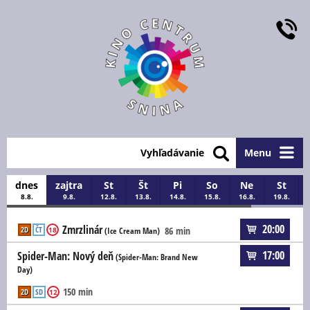
Vyhľadávanie
Menu
dnes
zajtra
St
Št
Pi
So
Ne
St
8.8.
9.8.
12.8.
13.8.
14.8.
15.8.
16.8.
19.8.
20:00
Zmrzlinár
2D
ČT
86 min
18
(Ice Cream Man)
17:00
Spider-Man: Nový deň
(Spider-Man: Brand New
Day)
150 min
2D
SD
12