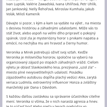
Ivan Lupták, Valérie Zawadská, Ivana Uhlířová, Petr Uhlík,
Jan Jankovský, Nelly Řehořová, Miroslav Kumhala, Jakub
Volák, Miloš Kameník
Dávajte si pozor, s kým a kam sa vydáte na výlet , na miesta
s desivou históriou a záhadnými udalosťami. Môže vás to
stáť život, alebo aspoň na veľmi dlho pripraviť o pokojný
spánok. Uzol zla je mysteriózny horor s prvkami napätia a
emócií, no nechýba mu ani hravosť a čierny humor.
Veronika a Mirek potrebujú oživiť svoj vzťah. Keďže
Veronika je milovníčka hororov, spoločne sa vyberú na
organizovaný zájazd po stopách záhadných vrážd. Cieľom
výletu je oblasť Slavkovského lesa, prezývaná „uzol zla“ –
miesto plné nevysvetliteľných udalostí. Posádku
zájazdového autobusu dopĺňa plachý vedúci Alex, zarytá
veriaca Ludmila, extrovertný influencer Honza a zvláštny
manželský pár Dana s Dávidom.
S každou ďalšou zastávkou sa správanie účastníkov citeľne
mení. Veronika si všíma, že v nich narastá agresia a hnev.
Je to súčasť hry? Alebo niečo v lesoch prebúdza vo