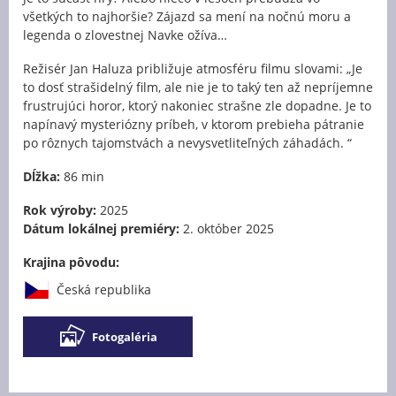
všetkých to najhoršie? Zájazd sa mení na nočnú moru a
legenda o zlovestnej Navke ožíva…
Režisér Jan Haluza približuje atmosféru filmu slovami: „Je
to dosť strašidelný film, ale nie je to taký ten až nepríjemne
frustrujúci horor, ktorý nakoniec strašne zle dopadne. Je to
napínavý mysteriózny príbeh, v ktorom prebieha pátranie
po rôznych tajomstvách a nevysvetliteľných záhadách. “
Dĺžka:
86 min
Rok výroby:
2025
Dátum lokálnej premiéry:
2. október 2025
Krajina pôvodu:
Česká republika
Fotogaléria