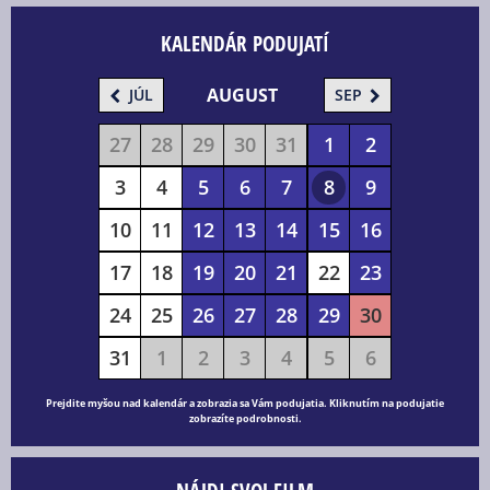
KALENDÁR PODUJATÍ
AUGUST
JÚL
SEP
27
28
29
30
31
1
2
3
4
5
6
7
8
9
10
11
12
13
14
15
16
17
18
19
20
21
22
23
24
25
26
27
28
29
30
31
1
2
3
4
5
6
Prejdite myšou nad kalendár a zobrazia sa Vám podujatia. Kliknutím na podujatie
zobrazíte podrobnosti.