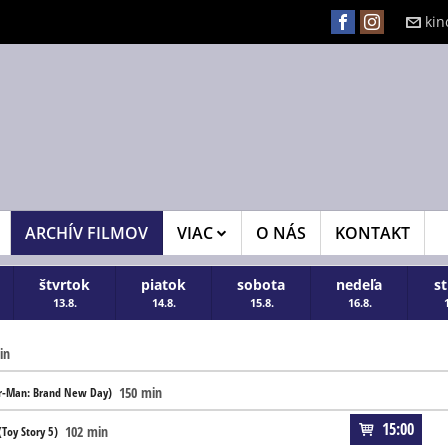
kin
ARCHÍV FILMOV
VIAC
O NÁS
KONTAKT
štvrtok
piatok
sobota
nedeľa
s
13.8.
14.8.
15.8.
16.8.
in
150 min
r-Man: Brand New Day)
15:00
102 min
Toy Story 5)