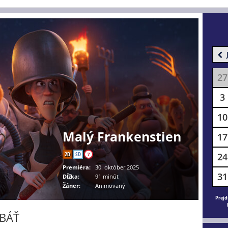
27
3
10
Malý Frankenstien
17
2D
SD
7
24
Premiéra:
30. október 2025
31
Dĺžka:
91 minút
Žáner:
Animovaný
Prejd
 BÁŤ