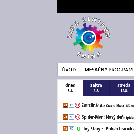
ÚVOD
MESAČNÝ PROGRAM
dnes
zajtra
streda
8.8.
9.8.
12.8.
Zmrzlinár
2D
ČT
86 m
18
(Ice Cream Man)
Spider-Man: Nový deň
2D
SD
12
(Spide
Toy Story 5: Príbeh hračiek
2D
SD
(