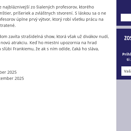
 najbláznivejší zo šialených profesorov, ktorého
tier, príšeriek a zvláštnych stvorení. S láskou sa o ne
---
fesorov úplne prvý výtvor, ktorý robí všetku prácu na
stratené.
m zavíta strašidelná show, ktorá však už divákov nudí,
ZO
je novú atrakciu. Keď ho miestni upozornia na hrad
 sľúbi Frankiemu, že ak s ním odíde, čaká ho sláva,
Prih
ti
ber 2025
tember 2025