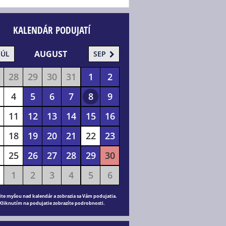
KALENDÁR PODUJATÍ
AUGUST
JÚL
SEP
28
29
30
31
1
2
4
5
6
7
8
9
11
12
13
14
15
16
18
19
20
21
22
23
25
26
27
28
29
30
1
2
3
4
5
6
ite myšou nad kalendár a zobrazia sa Vám podujatia.
Kliknutím na podujatie zobrazíte podrobnosti.