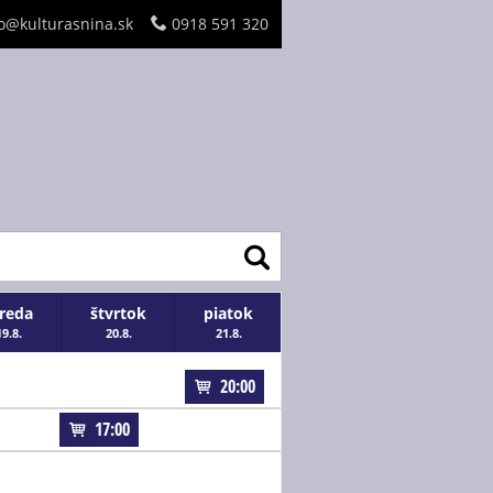
o@kulturasnina.sk
0918 591 320
treda
štvrtok
piatok
19.8.
20.8.
21.8.
20:00
17:00