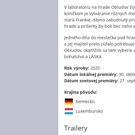
V laboratóriu na hrade Obludov žije
koníčkom je vytváranie rôznych monš
stará Frankie, dávno zabudnutý pro
hrade a príšerky by boli bez neho 
Jedného dňa do mestečka pod hrado
a jej majiteľ preto zúfalo potrebu
Obludov, okamžite sa tam vyberie a
bohatstvo a LÁSKA.
Rok výroby:
2025
Dátum lokálnej premiéry:
30. októ
Dátum svetovej premiéry:
27. sep
Krajina pôvodu:
Nemecko
Luxembursko
Trailery