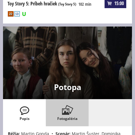
15:00
Toy Story 5: Príbeh hračiek
102 min
(Toy Story 5)
2D
SD
Potopa
Popis
Fotogaléria
Réžia:
Martin Gonda •
Scenár:
Martin Šuster, Dominika