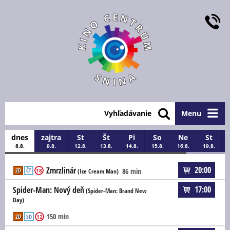
Vyhľadávanie
Menu
dnes
zajtra
St
Št
Pi
So
Ne
St
8.8.
9.8.
12.8.
13.8.
14.8.
15.8.
16.8.
19.8.
20:00
Zmrzlinár
2D
ČT
86 min
18
(Ice Cream Man)
17:00
Spider-Man: Nový deň
(Spider-Man: Brand New
Day)
150 min
2D
SD
12