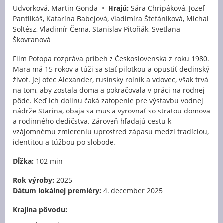
Udvorková, Martin Gonda •
Hrajú:
Sára Chripáková, Jozef
Pantlikáš, Katarína Babejová, Vladimíra Štefániková, Michal
Soltész, Vladimír Čema, Stanislav Pitoňák, Svetlana
Škovranová
Film Potopa rozpráva príbeh z Československa z roku 1980.
Mara má 15 rokov a túži sa stať pilotkou a opustiť dedinský
život. Jej otec Alexander, rusínsky roľník a vdovec, však trvá
na tom, aby zostala doma a pokračovala v práci na rodnej
pôde. Keď ich dolinu čaká zatopenie pre výstavbu vodnej
nádrže Starina, obaja sa musia vyrovnať so stratou domova
a rodinného dedičstva. Zároveň hľadajú cestu k
vzájomnému zmiereniu uprostred zápasu medzi tradíciou,
identitou a túžbou po slobode.
Dĺžka:
102 min
Rok výroby:
2025
Dátum lokálnej premiéry:
4. december 2025
Krajina pôvodu: