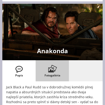
Anakonda
Popis
Fotogaléria
Jack Black a Paul Rudd sa v dobrodružnej komédii plnej
napätia a absurdných situácií predstavia ako dvaja
najlepší priatelia, ktorých zastihla kríza stredného veku.
Rozhodnú sa preto splniť si dávny detský sen - vydať sa do