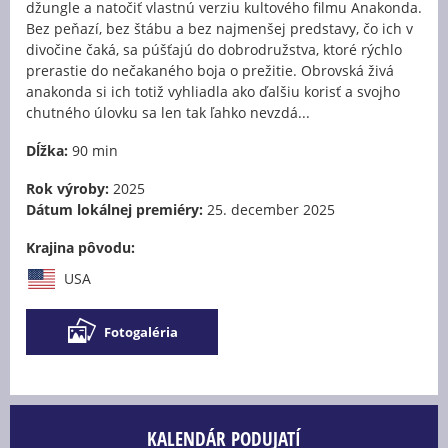
džungle a natočiť vlastnú verziu kultového filmu Anakonda.
Bez peňazí, bez štábu a bez najmenšej predstavy, čo ich v
divočine čaká, sa púšťajú do dobrodružstva, ktoré rýchlo
prerastie do nečakaného boja o prežitie. Obrovská živá
anakonda si ich totiž vyhliadla ako ďalšiu korisť a svojho
chutného úlovku sa len tak ľahko nevzdá...
Dĺžka:
90 min
Rok výroby:
2025
Dátum lokálnej premiéry:
25. december 2025
Krajina pôvodu:
USA
Fotogaléria
KALENDÁR PODUJATÍ