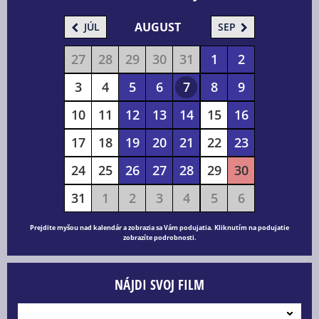
AUGUST
JÚL
SEP
27
28
29
30
31
1
2
3
4
5
6
7
8
9
10
11
12
13
14
15
16
17
18
19
20
21
22
23
24
25
26
27
28
29
30
31
1
2
3
4
5
6
Prejdite myšou nad kalendár a zobrazia sa Vám podujatia. Kliknutím na podujatie
zobrazíte podrobnosti.
NÁJDI SVOJ FILM
---