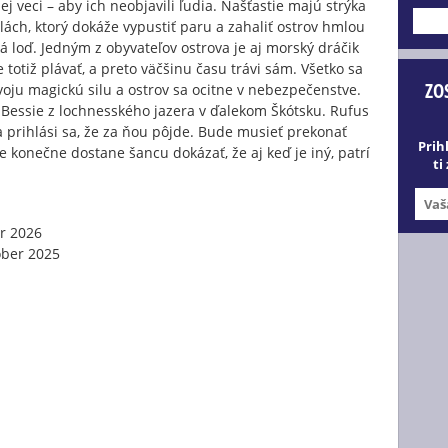
ej veci – aby ich neobjavili ľudia. Našťastie majú strýka
---
lách, ktorý dokáže vypustiť paru a zahaliť ostrov hmlou
á loď. Jedným z obyvateľov ostrova je aj morský dráčik
 totiž plávať, a preto väčšinu času trávi sám. Všetko sa
ZO
 svoju magickú silu a ostrov sa ocitne v nebezpečenstve.
a Bessie z lochnesského jazera v ďalekom Škótsku. Rufus
ť a prihlási sa, že za ňou pôjde. Bude musieť prekonať
Prih
e konečne dostane šancu dokázať, že aj keď je iný, patrí
ti
r 2026
óber 2025