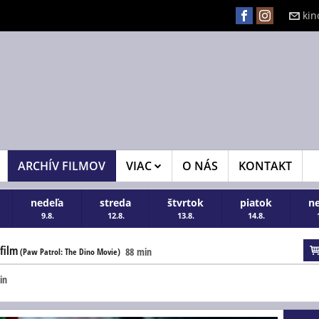
kin
ARCHÍV FILMOV
VIAC
O NÁS
KONTAKT
nedeľa
streda
štvrtok
piatok
n
9.8.
12.8.
13.8.
14.8.
film
88 min
(Paw Patrol: The Dino Movie)
in