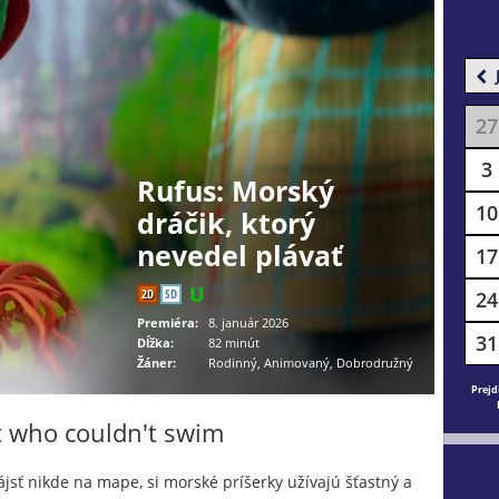
27
3
Rufus: Morský
10
dráčik, ktorý
nevedel plávať
17
2D
SD
24
Premiéra:
8. január 2026
31
Dĺžka:
82 minút
Žáner:
Rodinný, Animovaný, Dobrodružný
Prejd
t who couldn't swim
jsť nikde na mape, si morské príšerky užívajú šťastný a