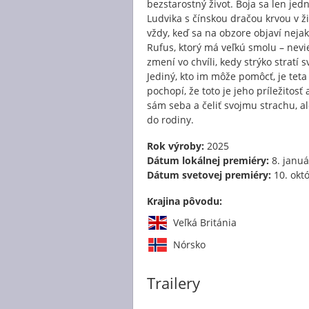
bezstarostný život. Boja sa len jedn
Ludvika s čínskou dračou krvou v ži
vždy, keď sa na obzore objaví nejak
Rufus, ktorý má veľkú smolu – nevie
zmení vo chvíli, kedy strýko stratí
Jediný, kto im môže pomôcť, je tet
pochopí, že toto je jeho príležitos
sám seba a čeliť svojmu strachu, al
do rodiny.
Rok výroby:
2025
Dátum lokálnej premiéry:
8. januá
Dátum svetovej premiéry:
10. okt
Krajina pôvodu:
Veľká Británia
Nórsko
Trailery