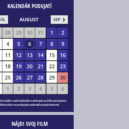
KALENDÁR PODUJATÍ
AUGUST
JÚL
SEP
28
29
30
31
1
2
4
5
6
7
8
9
11
12
13
14
15
16
18
19
20
21
22
23
25
26
27
28
29
30
1
2
3
4
5
6
ite myšou nad kalendár a zobrazia sa Vám podujatia.
Kliknutím na podujatie zobrazíte podrobnosti.
NÁJDI SVOJ FILM