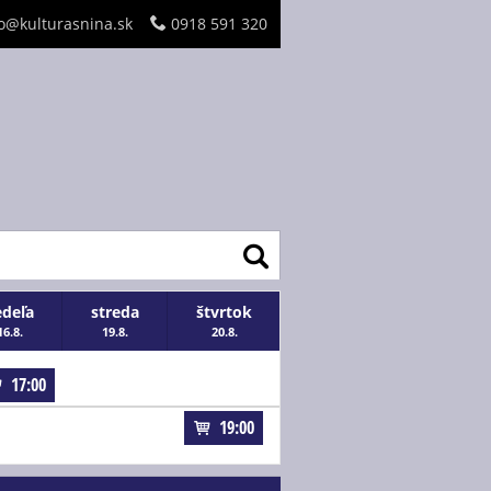
o@kulturasnina.sk
0918 591 320
edeľa
streda
štvrtok
16.8.
19.8.
20.8.
17:00
19:00