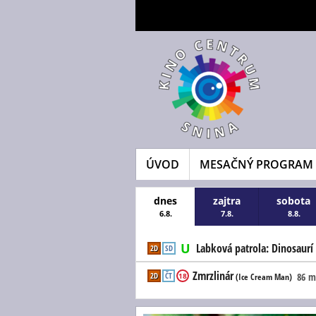
ÚVOD
MESAČNÝ PROGRAM
dnes
zajtra
sobota
6.8.
7.8.
8.8.
Labková patrola: Dinosaurí 
2D
SD
Zmrzlinár
2D
ČT
86 m
18
(Ice Cream Man)