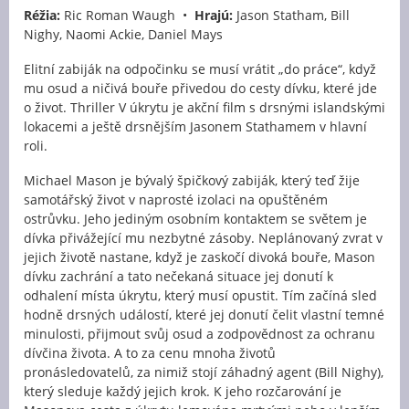
Réžia:
Ric Roman Waugh •
Hrajú:
Jason Statham, Bill
Nighy, Naomi Ackie, Daniel Mays
Elitní zabiják na odpočinku se musí vrátit „do práce“, když
mu osud a ničivá bouře přivedou do cesty dívku, které jde
o život. Thriller V úkrytu je akční film s drsnými islandskými
lokacemi a ještě drsnějším Jasonem Stathamem v hlavní
roli.
Michael Mason je bývalý špičkový zabiják, který teď žije
samotářský život v naprosté izolaci na opuštěném
ostrůvku. Jeho jediným osobním kontaktem se světem je
dívka přivážející mu nezbytné zásoby. Neplánovaný zvrat v
jejich životě nastane, když je zaskočí divoká bouře, Mason
dívku zachrání a tato nečekaná situace jej donutí k
odhalení místa úkrytu, který musí opustit. Tím začíná sled
hodně drsných událostí, které jej donutí čelit vlastní temné
minulosti, přijmout svůj osud a zodpovědnost za ochranu
dívčina života. A to za cenu mnoha životů
pronásledovatelů, za nimiž stojí záhadný agent (Bill Nighy),
který sleduje každý jejich krok. K jeho rozčarování je