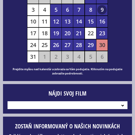
3
4
5
6
7
8
9
10
11
12
13
14
15
16
17
18
19
20
21
22
23
24
25
26
27
28
29
30
31
1
2
3
4
5
6
Prejdite myšou nad kalendár a zobrazia sa Vám podujatia. Kliknutím na podujatie
zobrazíte podrobnosti.
NÁJDI SVOJ FILM
---
ZOSTAŇ INFORMOVANÝ O NAŠICH NOVINKÁCH