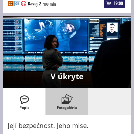
19:00
Kavej 2
2D
OR
109 min
12
V úkryte
Popis
Fotogaléria
Její bezpečnost. Jeho mise.