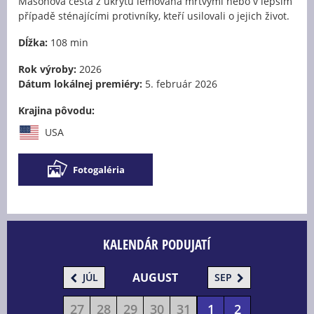
Masonova cesta z úkrytu lemována mrtvými nebo v lepším
případě sténajícími protivníky, kteří usilovali o jejich život.
Dĺžka:
108 min
Rok výroby:
2026
Dátum lokálnej premiéry:
5. február 2026
Krajina pôvodu:
USA
Fotogaléria
KALENDÁR PODUJATÍ
AUGUST
JÚL
SEP
27
28
29
30
31
1
2