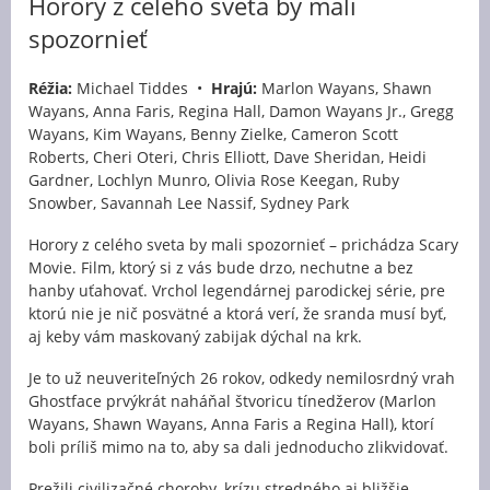
Horory z celého sveta by mali
spozornieť
Réžia:
Michael Tiddes •
Hrajú:
Marlon Wayans, Shawn
Wayans, Anna Faris, Regina Hall, Damon Wayans Jr., Gregg
Wayans, Kim Wayans, Benny Zielke, Cameron Scott
Roberts, Cheri Oteri, Chris Elliott, Dave Sheridan, Heidi
Gardner, Lochlyn Munro, Olivia Rose Keegan, Ruby
Snowber, Savannah Lee Nassif, Sydney Park
Horory z celého sveta by mali spozornieť – prichádza Scary
Movie. Film, ktorý si z vás bude drzo, nechutne a bez
hanby uťahovať. Vrchol legendárnej parodickej série, pre
ktorú nie je nič posvätné a ktorá verí, že sranda musí byť,
aj keby vám maskovaný zabijak dýchal na krk.
Je to už neuveriteľných 26 rokov, odkedy nemilosrdný vrah
Ghostface prvýkrát naháňal štvoricu tínedžerov (Marlon
Wayans, Shawn Wayans, Anna Faris a Regina Hall), ktorí
boli príliš mimo na to, aby sa dali jednoducho zlikvidovať.
Prežili civilizačné choroby, krízu stredného aj bližšie