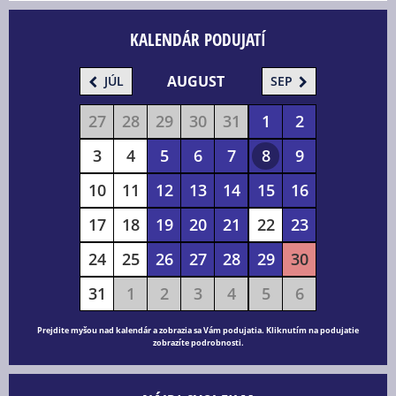
KALENDÁR PODUJATÍ
AUGUST
JÚL
SEP
27
28
29
30
31
1
2
3
4
5
6
7
8
9
10
11
12
13
14
15
16
17
18
19
20
21
22
23
24
25
26
27
28
29
30
31
1
2
3
4
5
6
Prejdite myšou nad kalendár a zobrazia sa Vám podujatia. Kliknutím na podujatie
zobrazíte podrobnosti.