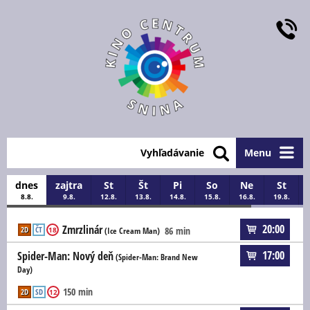
Vyhľadávanie
Menu
dnes
zajtra
St
Št
Pi
So
Ne
St
8.8.
9.8.
12.8.
13.8.
14.8.
15.8.
16.8.
19.8.
20:00
Zmrzlinár
2D
ČT
86 min
18
(Ice Cream Man)
17:00
Spider-Man: Nový deň
(Spider-Man: Brand New
Day)
150 min
2D
SD
12