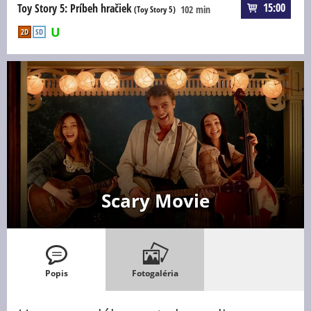
15:00
Toy Story 5: Príbeh hračiek
102 min
(Toy Story 5)
2D
SD
Scary Movie
Popis
Fotogaléria