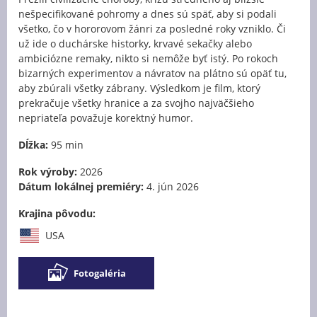
nešpecifikované pohromy a dnes sú späť, aby si podali
všetko, čo v hororovom žánri za posledné roky vzniklo. Či
už ide o duchárske historky, krvavé sekačky alebo
ambiciózne remaky, nikto si nemôže byť istý. Po rokoch
bizarných experimentov a návratov na plátno sú opäť tu,
aby zbúrali všetky zábrany. Výsledkom je film, ktorý
prekračuje všetky hranice a za svojho najväčšieho
nepriateľa považuje korektný humor.
Dĺžka:
95 min
Rok výroby:
2026
Dátum lokálnej premiéry:
4. jún 2026
Krajina pôvodu:
USA
Fotogaléria