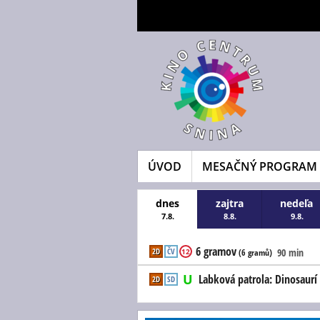
ÚVOD
MESAČNÝ PROGRAM
dnes
zajtra
nedeľa
7.8.
8.8.
9.8.
6 gramov
2D
ČV
90 min
12
(6 gramů)
Labková patrola: Dinosaurí 
2D
SD