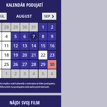
KALENDÁR PODUJATÍ
AUGUST
JÚL
SEP
28
29
30
31
1
2
4
5
6
7
8
9
11
12
13
14
15
16
18
19
20
21
22
23
25
26
27
28
29
30
1
2
3
4
5
6
ite myšou nad kalendár a zobrazia sa Vám podujatia.
Kliknutím na podujatie zobrazíte podrobnosti.
NÁJDI SVOJ FILM