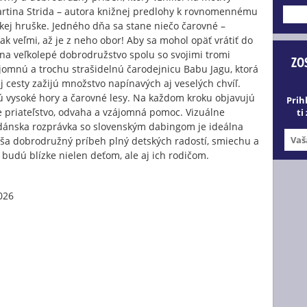
artina Strida – autora knižnej predlohy k rovnomennému
---
kej hruške. Jedného dňa sa stane niečo čarovné –
k veľmi, až je z neho obor! Aby sa mohol opäť vrátiť do
a na veľkolepé dobrodružstvo spolu so svojimi tromi
ZO
jomnú a trochu strašidelnú čarodejnicu Babu Jagu, ktorá
cesty zažijú množstvo napínavých aj veselých chvíľ.
jú vysoké hory a čarovné lesy. Na každom kroku objavujú
Prih
je priateľstvo, odvaha a vzájomná pomoc. Vizuálne
ti
dánska rozprávka so slovenským dabingom je ideálna
náša dobrodružný príbeh plný detských radostí, smiechu a
budú blízke nielen deťom, ale aj ich rodičom.
026