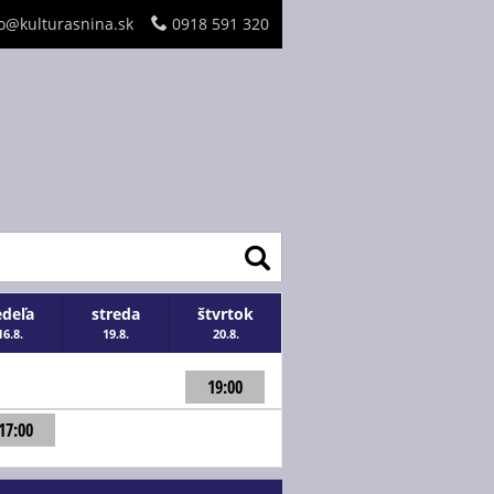
o@kulturasnina.sk
0918 591 320
edeľa
streda
štvrtok
16.8.
19.8.
20.8.
19:00
17:00