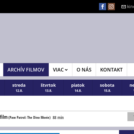
kin
ARCHÍV FILMOV
VIAC
O NÁS
KONTAKT
streda
štvrtok
piatok
sobota
n
12.8.
13.8.
14.8.
15.8.
film
88 min
(Paw Patrol: The Dino Movie)