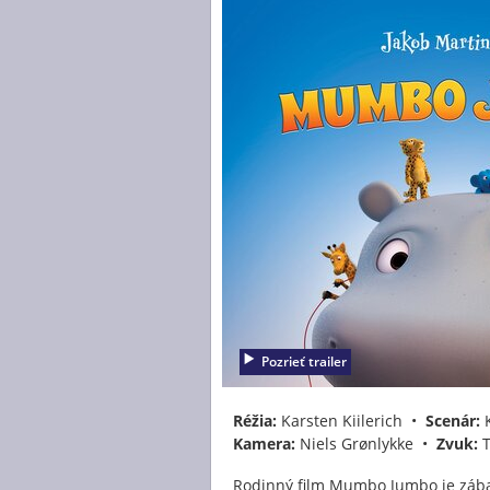
Pozrieť trailer
Réžia:
Karsten Kiilerich •
Scenár:
K
Kamera:
Niels Grønlykke •
Zvuk:
T
Rodinný film Mumbo Jumbo je zábav