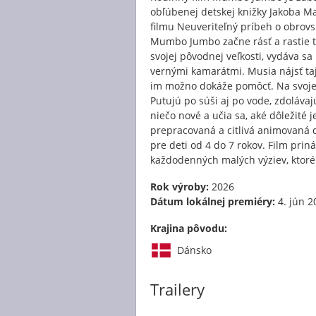
obľúbenej detskej knižky Jakoba M
filmu Neuveriteľný príbeh o obrovs
Mumbo Jumbo začne rásť a rastie ta
svojej pôvodnej veľkosti, vydáva s
vernými kamarátmi. Musia nájsť ta
im možno dokáže pomôcť. Na svojej 
Putujú po súši aj po vode, zdoláva
niečo nové a učia sa, aké dôležité 
prepracovaná a citlivá animovaná 
pre deti od 4 do 7 rokov. Film pri
každodenných malých výziev, ktoré 
Rok výroby:
2026
Dátum lokálnej premiéry:
4. jún 2
Krajina pôvodu:
Dánsko
Trailery