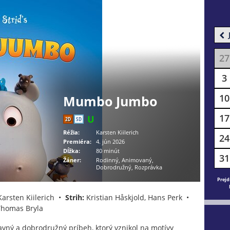
27
3
10
Mumbo Jumbo
17
2D
SD
Réžia:
Karsten Kiilerich
24
Premiéra:
4. jún 2026
Dĺžka:
80 minút
31
Žáner:
Rodinný, Animovaný,
Dobrodružný, Rozprávka
Prejd
arsten Kiilerich •
Strih:
Kristian Håskjold, Hans Perk •
homas Bryla
ný a dobrodružný príbeh, ktorý vznikol na motívy