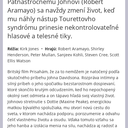
Pätnásťročnému Johnovi (Robert
Aramayo) sa navždy zmení život, keď
mu náhly nástup Tourettovho
syndrómu prinesie nekontrolovateľné
hlasové a telesné tiky.
Réžia:
Kirk Jones •
Hrajú:
Robert Aramayo, Shirley
Henderson, Peter Mullan, Sanjeev Kohli, Steven Cree, Scott
Ellis Watson
Britský film Prisahám, že za to nemôžem je natočený podľa
skutočného príbehu Johna Davidsona. Rozpráva intímny a
silný príbeh o jeho spočiatku bezstarostnom dospievaní,
ktoré skončilo krutým odcudzením, keď ho nepochopený
okolný svet odmieta a on tápavo hľadá svoj vlastný život.
Johnovo stretnutie s Dottie (Maxine Peake), energickou
matkou bývalého spolužiaka, mu otvorí novú cestu do
sveta, v ktorom nachádza podporu, porozumenie a odvahu
čeliť vlastnému životu a osudu. Vďaka tomuto vzťahu sa
jeho hanba a izolácia menia na silu, nachádza aj radosť a