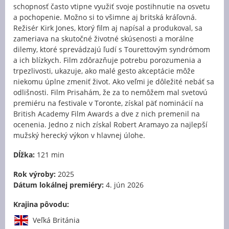
schopnosť často vtipne využiť svoje postihnutie na osvetu
a pochopenie. Možno si to všimne aj britská kráľovná.
Režisér Kirk Jones, ktorý film aj napísal a produkoval, sa
zameriava na skutočné životné skúsenosti a morálne
dilemy, ktoré sprevádzajú ľudí s Tourettovým syndrómom
a ich blízkych. Film zdôrazňuje potrebu porozumenia a
trpezlivosti, ukazuje, ako malé gesto akceptácie môže
niekomu úplne zmeniť život. Ako veľmi je dôležité nebáť sa
odlišnosti. Film Prisahám, že za to nemôžem mal svetovú
premiéru na festivale v Toronte, získal päť nominácií na
British Academy Film Awards a dve z nich premenil na
ocenenia. Jedno z nich získal Robert Aramayo za najlepší
mužský herecký výkon v hlavnej úlohe.
Dĺžka:
121 min
Rok výroby:
2025
Dátum lokálnej premiéry:
4. jún 2026
Krajina pôvodu:
Veľká Británia