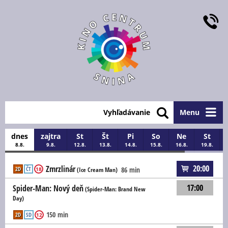
Vyhľadávanie
Menu
dnes
zajtra
St
Št
Pi
So
Ne
St
8.8.
9.8.
12.8.
13.8.
14.8.
15.8.
16.8.
19.8.
20:00
Zmrzlinár
2D
ČT
86 min
18
(Ice Cream Man)
17:00
Spider-Man: Nový deň
(Spider-Man: Brand New
Day)
150 min
2D
SD
12