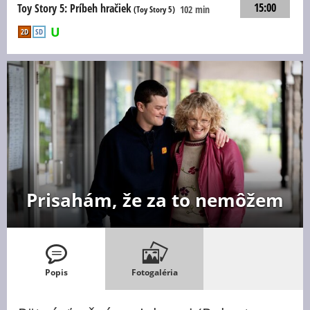
15:00
Toy Story 5: Príbeh hračiek
102 min
(Toy Story 5)
2D
SD
Prisahám, že za to nemôžem
Popis
Fotogaléria